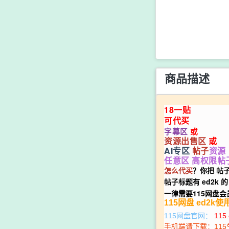
商品描述
18一贴
可代买
字幕区
或
资源出售区
或
AI专区
帖子
资源
任意区 高权限帖
怎么代买
？你把 帖
帖子标题有 ed2k 的
一律需要115网盘
115网盘 ed2k
115网盘官网：
115
手机端请下载：115