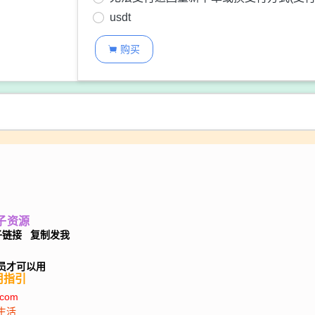
usdt
购买

子
资源
子链接 复制发我
会员才可以用
使用指引
.com
生活