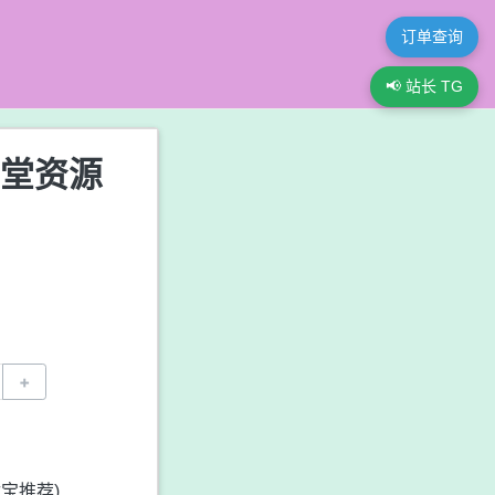
订单查询
📢 站长 TG
花堂资源
+
宝推荐)