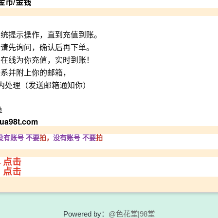
金币/金钱
系统提示操作，直到充值到账。
问请先询问，确认后再下单。
，在线为你充值，实时到账！
联系并附上你的邮箱，
内处理（发送邮箱通知你）
单
ua98t.com
没有账号
不要
拍，
没有账号
不要
拍
←点击
←点击
Powered by：
@色花堂|98堂