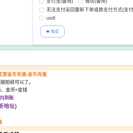
支付宝(备用)
微信(备用)
无法支付返回重新下单或换支付方式(支付
usdt
购买

色花堂金币充值-金币充值
直接拍就可以了。
值、金币=金钱
钟内到账
新地址)
值