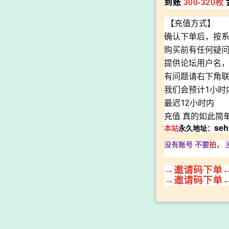
到账
300-320枚
【充值方式】
确认下单后，按
购买前有任何疑
提供论坛用户名
有问题请右下角
我们会预计1小时
最迟12小时内
充值 真的如此简
seh
本站
永久地址：
没有账号 不要
拍，
→邀请码下单
→邀请码下单