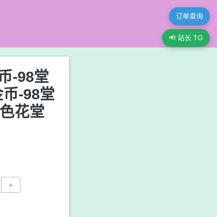
订单查询
📢 站长 TG
币-98堂
币-98堂
-色花堂
+